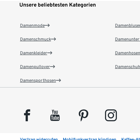
Unsere beliebtesten Kategorien
Damenmode
Damenbluse
Damenschmuck
Damenunter
Damenkleider
Damenhose
Damenpullover
Damenschuh
Damensporthosen
facebook
youtube
pinterest
instagram
Vertrag widerrufen
Mobilfunkvertrag kündigen
Kaffee-A