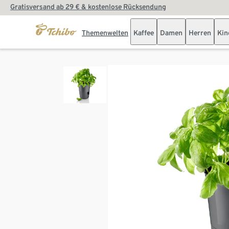
Gratisversand ab 29 € & kostenlose Rücksendung
Themenwelten
Kaffee
Damen
Herren
Kin