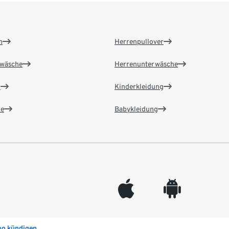
n
Herrenpullover
wäsche
Herrenunterwäsche
n
Kinderkleidung
e
Babykleidung
appleinc
android
bo kündigen