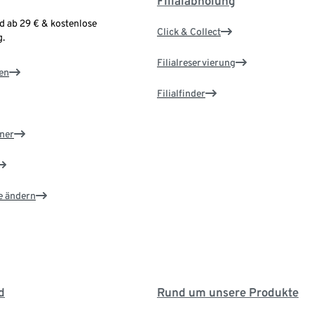
Filialabholung
d ab 29 € & kostenlose
Click & Collect
.
Filialreservierung
en
Filialfinder
ner
e ändern
d
Rund um unsere Produkte