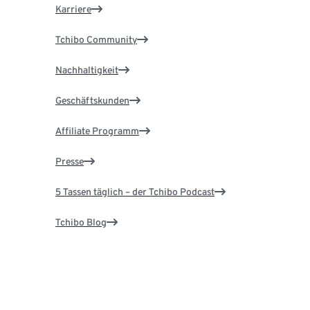
Karriere
Tchibo Community
Nachhaltigkeit
Geschäftskunden
Affiliate Programm
Presse
5 Tassen täglich – der Tchibo Podcast
Tchibo Blog