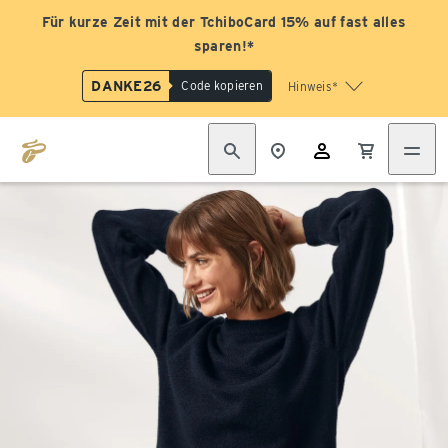
Für kurze Zeit mit der TchiboCard 15% auf fast alles
sparen!*
DANKE26
Code kopieren
Hinweis*