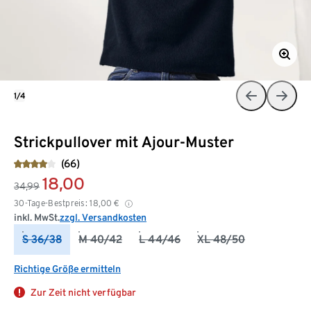
1/4
Strickpullover mit Ajour-Muster
(66)
18,00
34,99
30-Tage-Bestpreis:
18,00
€
inkl. MwSt.
zzgl. Versandkosten
S 36/38
M 40/42
L 44/46
XL 48/50
Richtige Größe ermitteln
Zur Zeit nicht verfügbar