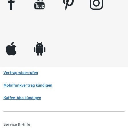
facebook
youtube
pinterest
instagram
appleinc
android
Vertrag widerrufen
Mobilfunkvertrag kündigen
Kaffee-Abo kündigen
Service & Hilfe