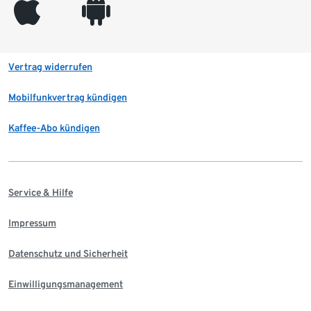
appleinc
android
Vertrag widerrufen
Mobilfunkvertrag kündigen
Kaffee-Abo kündigen
Service & Hilfe
Impressum
Datenschutz und Sicherheit
Einwilligungsmanagement