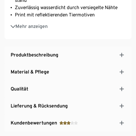
stand
Zuverlässig wasserdicht durch versiegelte Nähte
Print mit reflektierenden Tiermotiven
Mit Reflex-Details für die Sicherheit im Dunkeln
Mehr anzeigen
Mit anschmiegsamer Kapuze
Unterlegter Reißverschluss mit Kinnschutz
Elastische Ärmel- und Saumbündchen
Angenehm leichtes Meshfutter
Produktbeschreibung
Mit Eingrifftaschen
Innentasche mit Reißverschluss zum Verstauen der
Material & Pflege
Jacke
Qualität
Lieferung & Rücksendung
Kundenbewertungen