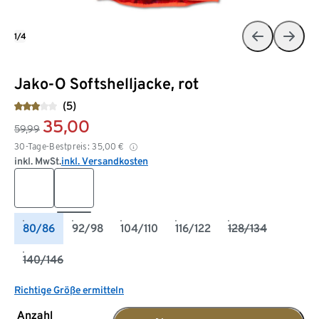
1/4
Jako-O Softshelljacke, rot
(5)
35,00
59,99
30-Tage-Bestpreis:
35,00
€
inkl. MwSt.
inkl. Versandkosten
80/86
92/98
104/110
116/122
128/134
140/146
Richtige Größe ermitteln
Anzahl