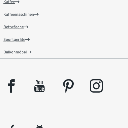
Kaffee
Kaffeemaschinen
Bettwäsche
Sportgeräte
Balkonmöbel
facebook
youtube
pinterest
instagram