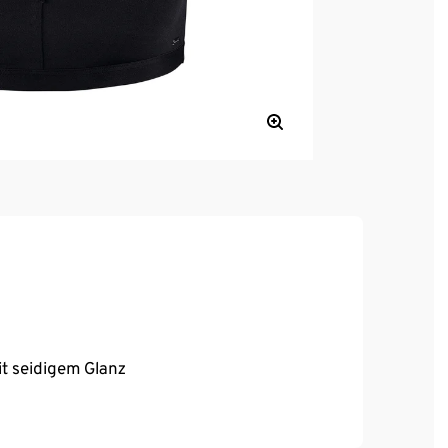
it seidigem Glanz
, hoher Tragekomfort