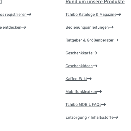
d
Rund um unsere Produkte
os registrieren
Tchibo Kataloge & Magazine
le entdecken
Bedienungsanleitungen
Ratgeber & Größenberater
Geschenkkarte
Geschenkideen
Kaffee-Wiki
Mobilfunklexikon
Tchibo MOBIL FAQs
Entsorgung / Inhaltsstoffe