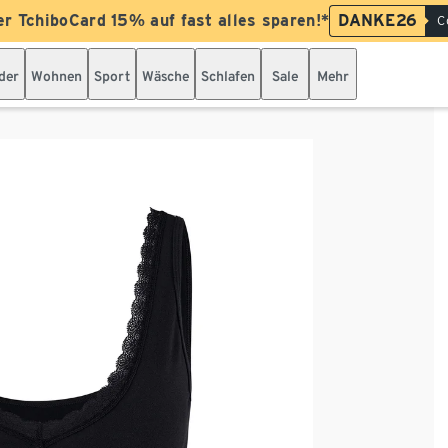
er TchiboCard 15% auf fast alles sparen!*
DANKE26
C
der
Wohnen
Sport
Wäsche
Schlafen
Sale
Mehr