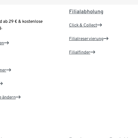
Filialabholung
d ab 29 € & kostenlose
Click & Collect
.
Filialreservierung
en
Filialfinder
ner
e ändern