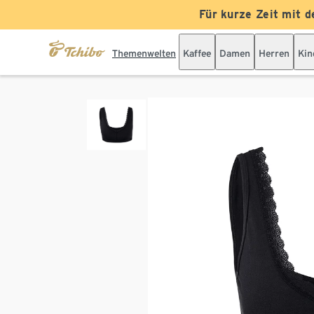
Für kurze Zeit mit d
Themenwelten
Kaffee
Damen
Herren
Kin