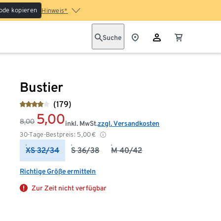
ode kopieren
Hinweis*
Suche
Bustier
(179)
5,00
8,00
inkl. MwSt.
zzgl. Versandkosten
30-Tage-Bestpreis:
5,00
€
XS 32/34
S 36/38
M 40/42
Richtige Größe ermitteln
Zur Zeit nicht verfügbar