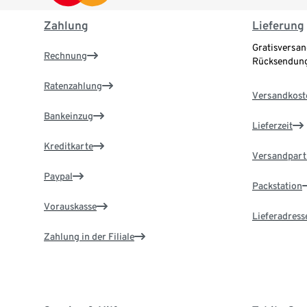
Zahlung
Lieferung
Gratisversan
Rechnung
Rücksendung
Ratenzahlung
Versandkost
Bankeinzug
Lieferzeit
Kreditkarte
Versandpart
Paypal
Packstation
Vorauskasse
Lieferadress
Zahlung in der Filiale