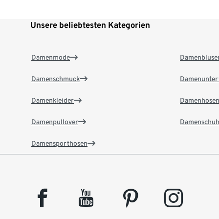
Unsere beliebtesten Kategorien
Damenmode
Damenbluse
Damenschmuck
Damenunter
Damenkleider
Damenhose
Damenpullover
Damenschuh
Damensporthosen
facebook
youtube
pinterest
instagram