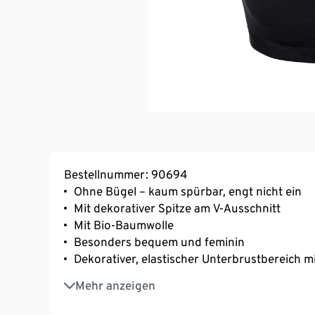
Bestellnummer: 90694
Ohne Bügel – kaum spürbar, engt nicht ein
Mit dekorativer Spitze am V-Ausschnitt
Mit Bio-Baumwolle
Besonders bequem und feminin
Dekorativer, elastischer Unterbrustbereich m
Mit Elasthan: formbeständig, perfekter Sitz
Mehr anzeigen
Gedoppelter Brustbereich für optimalen Halt
Weiche Baumwoll-Stretch-Qualität