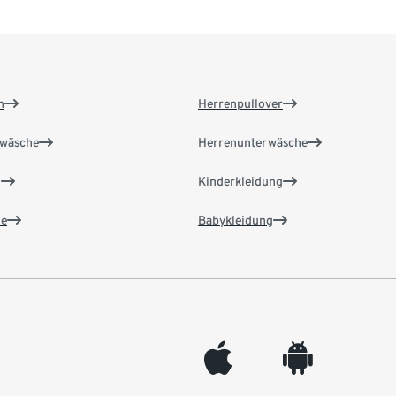
n
Herrenpullover
wäsche
Herrenunterwäsche
n
Kinderkleidung
e
Babykleidung
appleinc
android