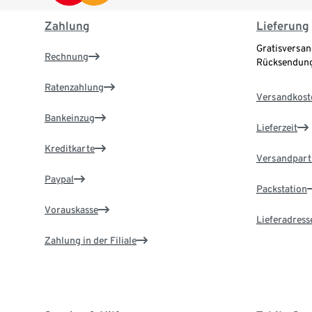
Zahlung
Lieferung
Gratisversan
Rechnung
Rücksendung
Ratenzahlung
Versandkost
Bankeinzug
Lieferzeit
Kreditkarte
Versandpart
Paypal
Packstation
Vorauskasse
Lieferadress
Zahlung in der Filiale