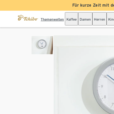
Für kurze Zeit mit d
Themenwelten
Kaffee
Damen
Herren
Kin