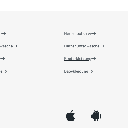
n
Herrenpullover
wäsche
Herrenunterwäsche
n
Kinderkleidung
e
Babykleidung
appleinc
android