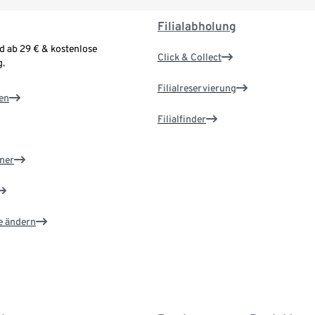
Filialabholung
d ab 29 € & kostenlose
Click & Collect
.
Filialreservierung
en
Filialfinder
ner
e ändern