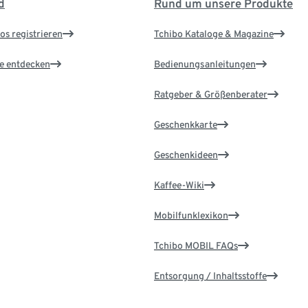
d
Rund um unsere Produkte
os registrieren
Tchibo Kataloge & Magazine
le entdecken
Bedienungsanleitungen
Ratgeber & Größenberater
Geschenkkarte
Geschenkideen
Kaffee-Wiki
Mobilfunklexikon
Tchibo MOBIL FAQs
Entsorgung / Inhaltsstoffe