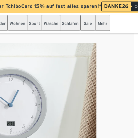
er TchiboCard 15% auf fast alles sparen!*
DANKE26
C
der
Wohnen
Sport
Wäsche
Schlafen
Sale
Mehr