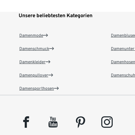
Unsere beliebtesten Kategorien
Damenmode
Damenbluse
Damenschmuck
Damenunter
Damenkleider
Damenhose
Damenpullover
Damenschuh
Damensporthosen
facebook
youtube
pinterest
instagram