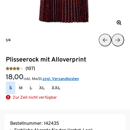
1/4
Plisseerock mit Alloverprint
(107)
18,00
inkl. MwSt.
zzgl. Versandkosten
S
M
L
XL
XXL
Zur Zeit nicht verfügbar
Bestellnummer: 142435