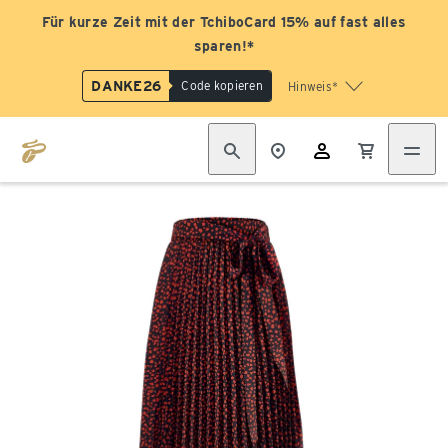
Für kurze Zeit mit der TchiboCard 15% auf fast alles
sparen!*
DANKE26
Code kopieren
Hinweis*