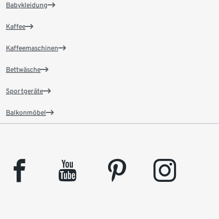
Babykleidung
Kaffee
Kaffeemaschinen
Bettwäsche
Sportgeräte
Balkonmöbel
facebook
youtube
pinterest
instagram