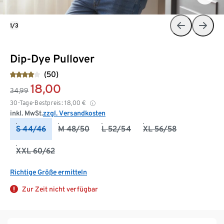
1/3
Dip-Dye Pullover
(50)
18,00
34,99
30-Tage-Bestpreis:
18,00
€
inkl. MwSt.
zzgl. Versandkosten
S 44/46
M 48/50
L 52/54
XL 56/58
XXL 60/62
Richtige Größe ermitteln
Zur Zeit nicht verfügbar