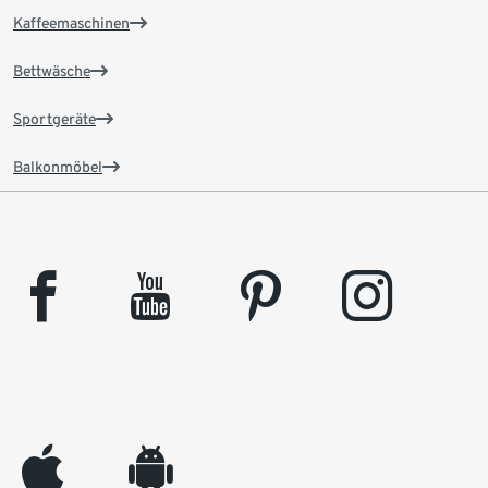
Kaffeemaschinen
Bettwäsche
Sportgeräte
Balkonmöbel
facebook
youtube
pinterest
instagram
appleinc
android