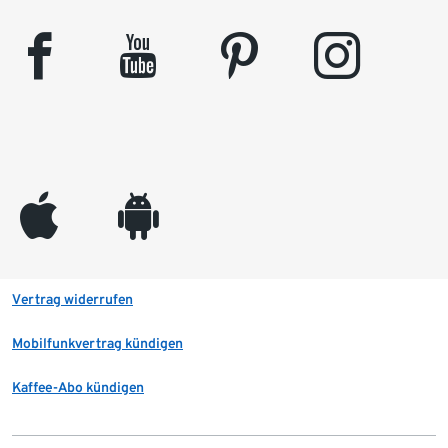
facebook
youtube
pinterest
instagram
appleinc
android
Vertrag widerrufen
Mobilfunkvertrag kündigen
Kaffee-Abo kündigen