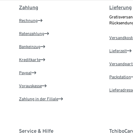
Zahlung
Lieferung
Gratisversan
Rechnung
Rücksendung
Ratenzahlung
Versandkost
Bankeinzug
Lieferzeit
Kreditkarte
Versandpart
Paypal
Packstation
Vorauskasse
Lieferadress
Zahlung in der Filiale
Service & Hilfe
TchiboCar