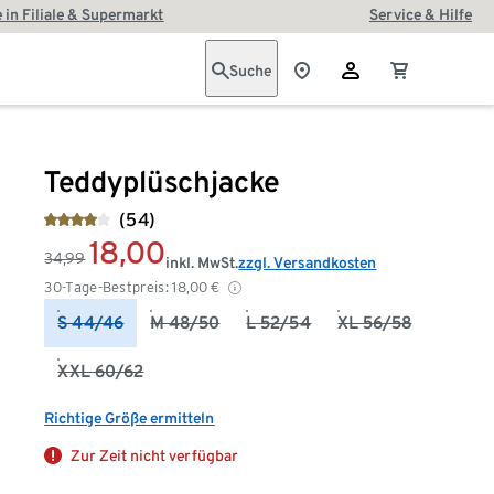
 in Filiale & Supermarkt
Service & Hilfe
Suche
Teddyplüschjacke
(54)
18,00
34,99
inkl. MwSt.
zzgl. Versandkosten
30-Tage-Bestpreis:
18,00
€
S 44/46
M 48/50
L 52/54
XL 56/58
XXL 60/62
Richtige Größe ermitteln
Zur Zeit nicht verfügbar