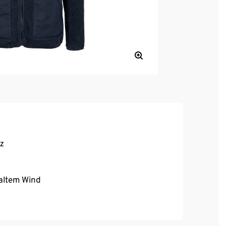
z
altem Wind
tehkragen