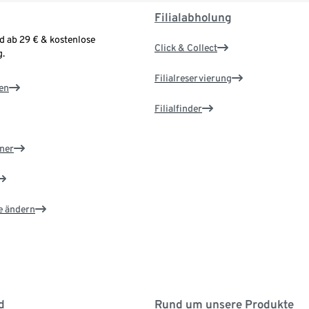
Filialabholung
d ab 29 € & kostenlose
Click & Collect
.
Filialreservierung
en
Filialfinder
ner
e ändern
d
Rund um unsere Produkte