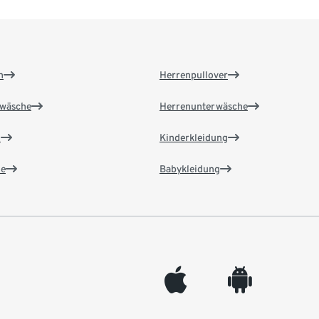
n
Herrenpullover
wäsche
Herrenunterwäsche
n
Kinderkleidung
e
Babykleidung
appleinc
android