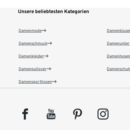
Unsere beliebtesten Kategorien
Damenmode
Damenbluse
Damenschmuck
Damenunter
Damenkleider
Damenhose
Damenpullover
Damenschuh
Damensporthosen
facebook
youtube
pinterest
instagram