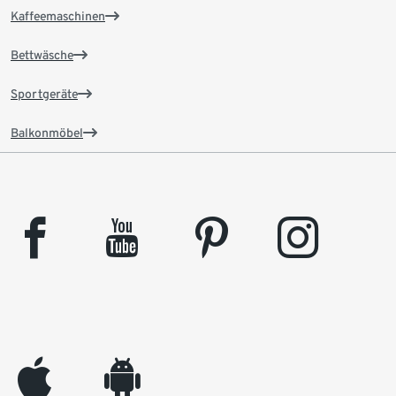
Kaffeemaschinen
Bettwäsche
Sportgeräte
Balkonmöbel
facebook
youtube
pinterest
instagram
appleinc
android