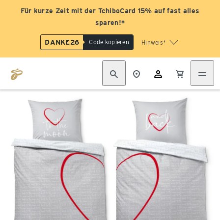
Für kurze Zeit mit der TchiboCard 15% auf fast alles
sparen!*
DANKE26
Code kopieren
Hinweis*