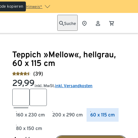
ode kopieren
Hinweis*
Suche
Teppich »Mellow«, hellgrau,
60 x 115 cm
(39)
29,99
inkl. MwSt.
inkl. Versandkosten
160 x 230 cm
200 x 290 cm
60 x 115 cm
80 x 150 cm