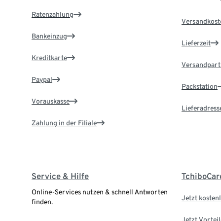
Ratenzahlung
Versandkost
Bankeinzug
Lieferzeit
Kreditkarte
Versandpart
Paypal
Packstation
Vorauskasse
Lieferadress
Zahlung in der Filiale
Service & Hilfe
TchiboCar
Online-Services nutzen & schnell Antworten
Jetzt kostenl
finden.
Jetzt Vortei