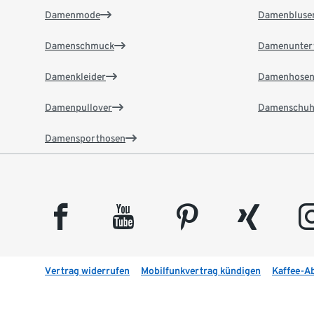
Damenmode
Damenbluse
Damenschmuck
Damenunter
Damenkleider
Damenhose
Damenpullover
Damenschuh
Damensporthosen
facebook
youtube
pinterest
xing
insta
Vertrag widerrufen
Mobilfunkvertrag kündigen
Kaffee-A