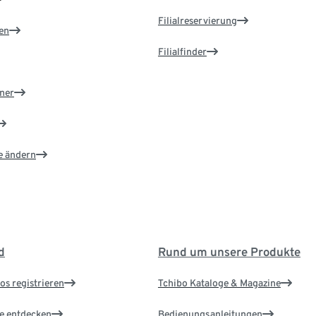
Filialreservierung
en
Filialfinder
ner
e ändern
d
Rund um unsere Produkte
os registrieren
Tchibo Kataloge & Magazine
le entdecken
Bedienungsanleitungen