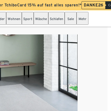
er TchiboCard 15% auf fast alles sparen!*
DANKE26
C
der
Wohnen
Sport
Wäsche
Schlafen
Sale
Mehr