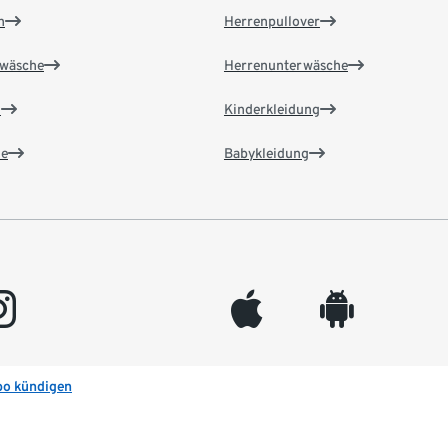
n
Herrenpullover
wäsche
Herrenunterwäsche
n
Kinderkleidung
e
Babykleidung
gram
appleinc
android
bo kündigen