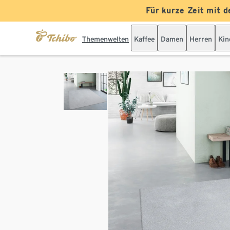
Für kurze Zeit mit d
Themenwelten
Kaffee
Damen
Herren
Kin