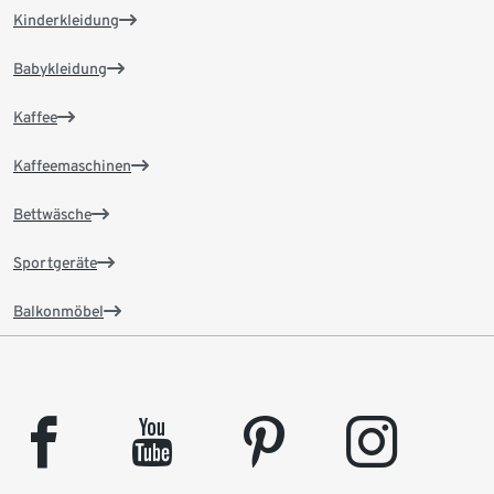
Kinderkleidung
Babykleidung
Kaffee
Kaffeemaschinen
Bettwäsche
Sportgeräte
Balkonmöbel
facebook
youtube
pinterest
instagram