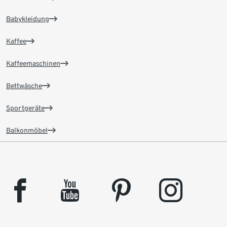
Babykleidung
Kaffee
Kaffeemaschinen
Bettwäsche
Sportgeräte
Balkonmöbel
facebook
youtube
pinterest
instagram