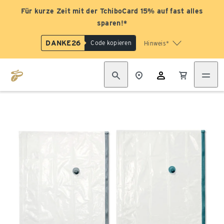
Für kurze Zeit mit der TchiboCard 15% auf fast alles
sparen!*
DANKE26
Code kopieren
Hinweis*