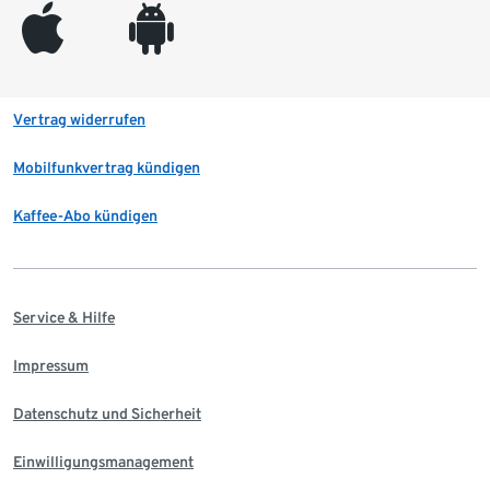
appleinc
android
Vertrag widerrufen
Mobilfunkvertrag kündigen
Kaffee-Abo kündigen
Service & Hilfe
Impressum
Datenschutz und Sicherheit
Einwilligungsmanagement