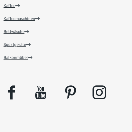
Kaffee
Kaffeemaschinen
Bettwäsche
Sportgeräte
Balkonmöbel
facebook
youtube
pinterest
instagram