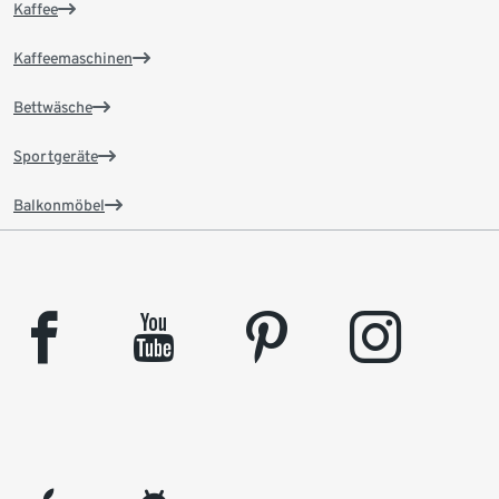
Kaffee
Kaffeemaschinen
Bettwäsche
Sportgeräte
Balkonmöbel
facebook
youtube
pinterest
instagram