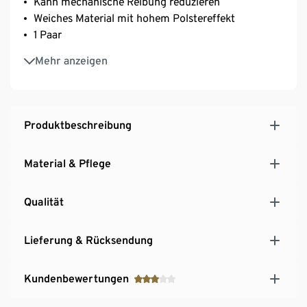
Kann mechanische Reibung reduzieren
Weiches Material mit hohem Polstereffekt
1 Paar
Passend für alle gängigen Größen
Mehr anzeigen
Problemlos unter Socken/Strümpfen tragbar
Wiederverwendbar und abwaschbar
Medizinprodukt
Produktbeschreibung
Material & Pflege
Qualität
Lieferung & Rücksendung
Kundenbewertungen