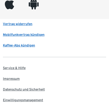
appleinc
android
Vertrag widerrufen
Mobilfunkvertrag kündigen
Kaffee-Abo kündigen
Service & Hilfe
Impressum
Datenschutz und Sicherheit
Einwilligungsmanagement