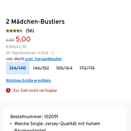
2 Mädchen-Bustiers
(56)
5,00
6,99
€/Stück
2,50
30-Tage-Bestpreis:
5,00
€
inkl. MwSt.
zzgl. Versandkosten
134/140
146/152
158/164
170/176
Richtige Größe ermitteln
Zur Zeit nicht verfügbar
Bestellnummer: 102091
Weiche Single-Jersey-Qualität mit hohem
Baumwollanteil