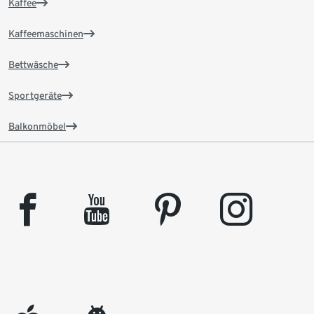
Kaffee
Kaffeemaschinen
Bettwäsche
Sportgeräte
Balkonmöbel
facebook
youtube
pinterest
instagram