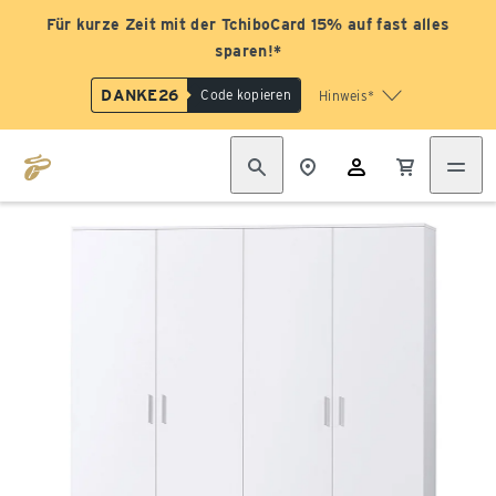
Für kurze Zeit mit der TchiboCard 15% auf fast alles
sparen!*
DANKE26
Code kopieren
Hinweis*