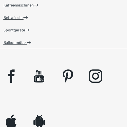
Kaffeemaschinen
Bettwäsche
Sportgeräte
Balkonmöbel
facebook
youtube
pinterest
instagram
appleinc
android