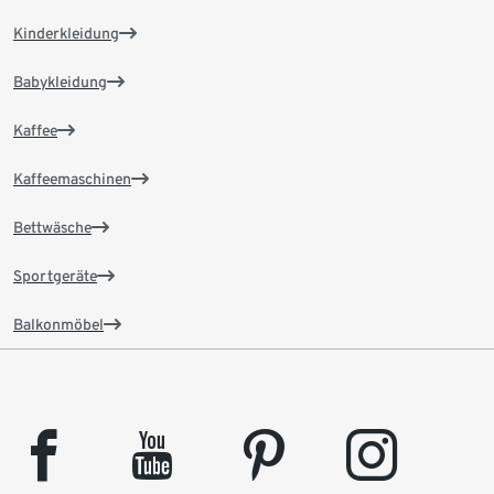
Kinderkleidung
Babykleidung
Kaffee
Kaffeemaschinen
Bettwäsche
Sportgeräte
Balkonmöbel
facebook
youtube
pinterest
instagram