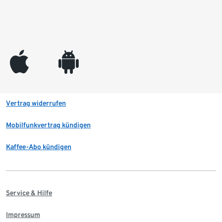
appleinc
android
Vertrag widerrufen
Mobilfunkvertrag kündigen
Kaffee-Abo kündigen
Service & Hilfe
Impressum