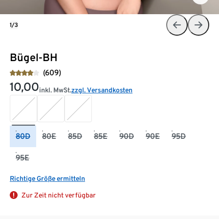
1/3
Bügel-BH
(609)
10,00
inkl. MwSt.
zzgl. Versandkosten
80D
80E
85D
85E
90D
90E
95D
95E
Richtige Größe ermitteln
Zur Zeit nicht verfügbar