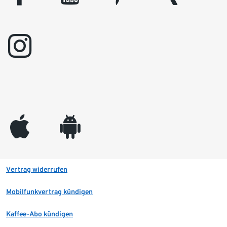
instagram
appleinc
android
Vertrag widerrufen
Mobilfunkvertrag kündigen
Kaffee-Abo kündigen