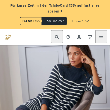
Für kurze Zeit mit der TchiboCard 15% auf fast alles
sparen!*
DANKE26
Code kopieren
Hinweis*