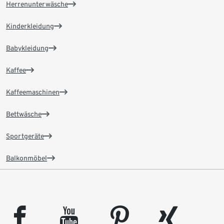
Herrenunterwäsche
Kinderkleidung
Babykleidung
Kaffee
Kaffeemaschinen
Bettwäsche
Sportgeräte
Balkonmöbel
facebook
youtube
pinterest
xing