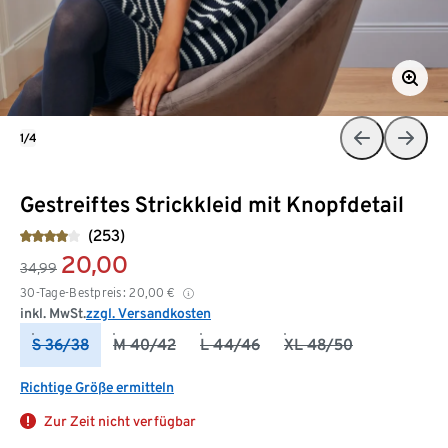
1/4
Gestreiftes Strickkleid mit Knopfdetail
(253)
20,00
34,99
30-Tage-Bestpreis:
20,00
€
inkl. MwSt.
zzgl. Versandkosten
S 36/38
M 40/42
L 44/46
XL 48/50
Richtige Größe ermitteln
Zur Zeit nicht verfügbar