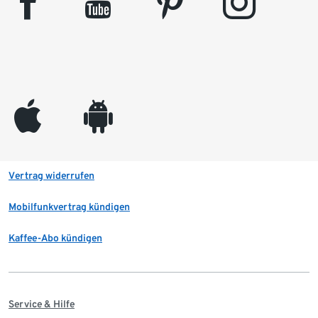
facebook
youtube
pinterest
instagram
appleinc
android
Vertrag widerrufen
Mobilfunkvertrag kündigen
Kaffee-Abo kündigen
Service & Hilfe