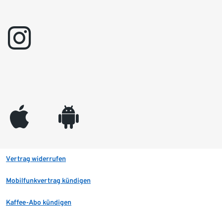
instagram
appleinc
android
Vertrag widerrufen
Mobilfunkvertrag kündigen
Kaffee-Abo kündigen