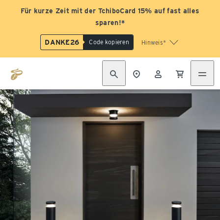
Für kurze Zeit mit der TchiboCard 15% auf fast alles
sparen!*
DANKE26
Code kopieren
Hinweis*