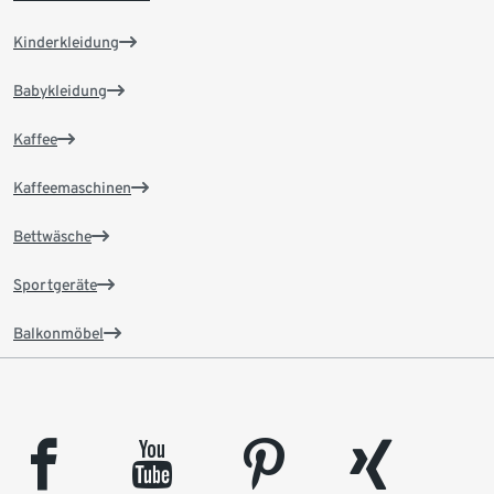
Kinderkleidung
Babykleidung
Kaffee
Kaffeemaschinen
Bettwäsche
Sportgeräte
Balkonmöbel
facebook
youtube
pinterest
xing