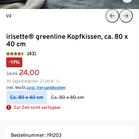
1/2
irisette® greenline Kopfkissen, ca. 80 x
40 cm
(43)
-11%
24,00
34,99
30-Tage-Bestpreis:
27,00
€
inkl. MwSt.
zzgl. Versandkosten
Ca. 80 x 40 cm
Ca. 80 x 80 cm
Zur Zeit nicht verfügbar
Bestellnummer: 191203