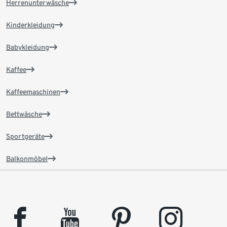
Herrenunterwäsche
Kinderkleidung
Babykleidung
Kaffee
Kaffeemaschinen
Bettwäsche
Sportgeräte
Balkonmöbel
facebook
youtube
pinterest
instagram