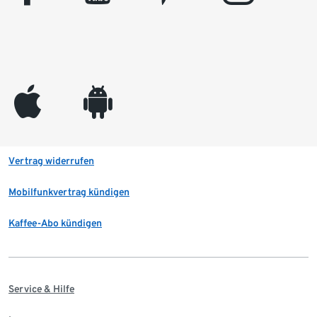
appleinc
android
Vertrag widerrufen
Mobilfunkvertrag kündigen
Kaffee-Abo kündigen
Service & Hilfe