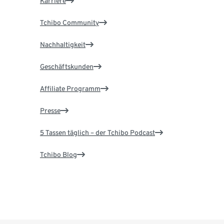
Karriere
Tchibo Community
Nachhaltigkeit
Geschäftskunden
Affiliate Programm
Presse
5 Tassen täglich – der Tchibo Podcast
Tchibo Blog