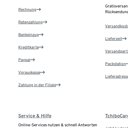
Gratisversan
Rechnung
Rücksendung
Ratenzahlung
Versandkost
Bankeinzug
Lieferzeit
Kreditkarte
Versandpart
Paypal
Packstation
Vorauskasse
Lieferadress
Zahlung in der Filiale
Service & Hilfe
TchiboCar
Online-Services nutzen & schnell Antworten