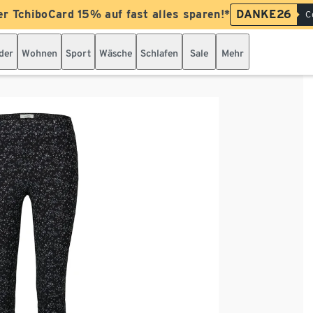
er TchiboCard 15% auf fast alles sparen!*
DANKE26
C
der
Wohnen
Sport
Wäsche
Schlafen
Sale
Mehr