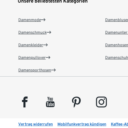
Unsere beliebtesten Kategorien
Damenmode
Damenbluse
Damenschmuck
Damenunter
Damenkleider
Damenhose
Damenpullover
Damenschuh
Damensporthosen
facebook
youtube
pinterest
instagram
Vertrag widerrufen
Mobilfunkvertrag kündigen
Kaffee-A