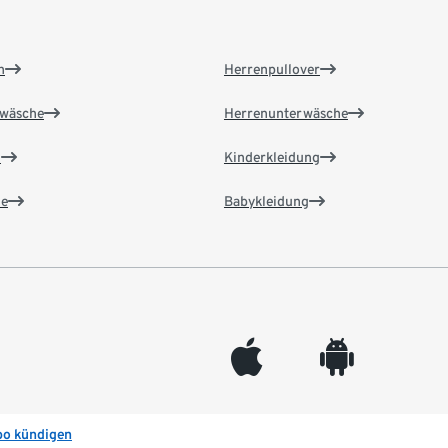
n
Herrenpullover
wäsche
Herrenunterwäsche
n
Kinderkleidung
e
Babykleidung
appleinc
android
bo kündigen