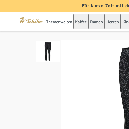
Für kurze Zeit mit d
Themenwelten
Kaffee
Damen
Herren
Kin