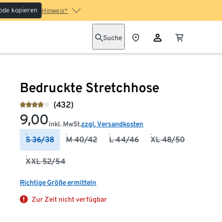
ode kopieren
Hinweis*
Suche
Bedruckte Stretchhose
(432)
9,00
inkl. MwSt.
zzgl. Versandkosten
S 36/38
M 40/42
L 44/46
XL 48/50
XXL 52/54
Richtige Größe ermitteln
Zur Zeit nicht verfügbar