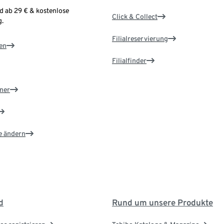
d ab 29 € & kostenlose
Click & Collect
.
Filialreservierung
en
Filialfinder
ner
e ändern
d
Rund um unsere Produkte