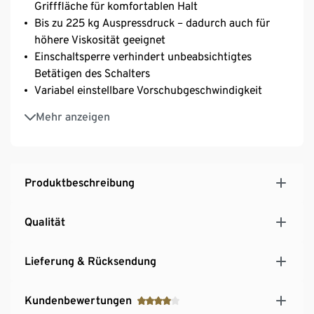
Grifffläche für komfortablen Halt
Bis zu 225 kg Auspressdruck – dadurch auch für
höhere Viskosität geeignet
Einschaltsperre verhindert unbeabsichtigtes
Betätigen des Schalters
Variabel einstellbare Vorschubgeschwindigkeit
Integrierter Dorn zum Durchstoßen von verklebten
Mehr anzeigen
Kartuschenöffnungen
Kartuschenkapazität ca. 310 ml
Schnelllademechanismus
Akku und Ladegerät nicht im Lieferumfang
Produktbeschreibung
enthalten
Qualität
Lieferung & Rücksendung
Kundenbewertungen