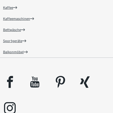
Kaffee
Kaffeemaschinen
Bettwäsche
Sportgeräte
Balkonmöbel
facebook
youtube
pinterest
xing
instagram