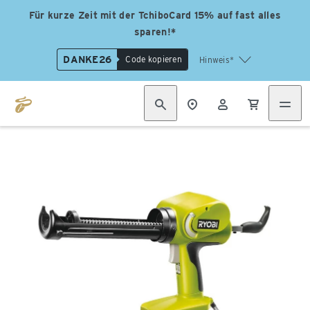
Für kurze Zeit mit der TchiboCard 15% auf fast alles
sparen!*
DANKE26
Code kopieren
Hinweis*