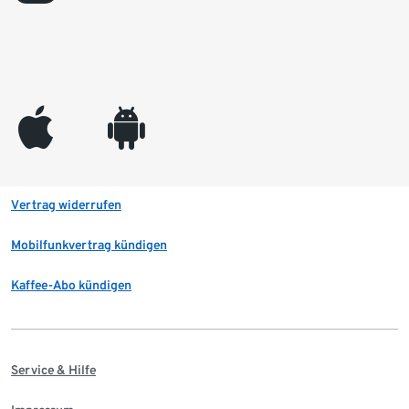
appleinc
android
Vertrag widerrufen
Mobilfunkvertrag kündigen
Kaffee-Abo kündigen
Service & Hilfe