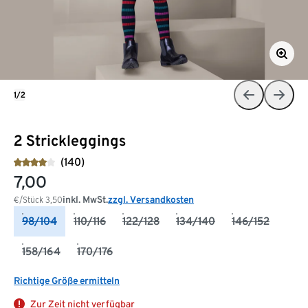
1/2
2 Strickleggings
(140)
7,00
inkl. MwSt.
zzgl. Versandkosten
€/Stück
3,50
98/104
110/116
122/128
134/140
146/152
158/164
170/176
Richtige Größe ermitteln
Zur Zeit nicht verfügbar