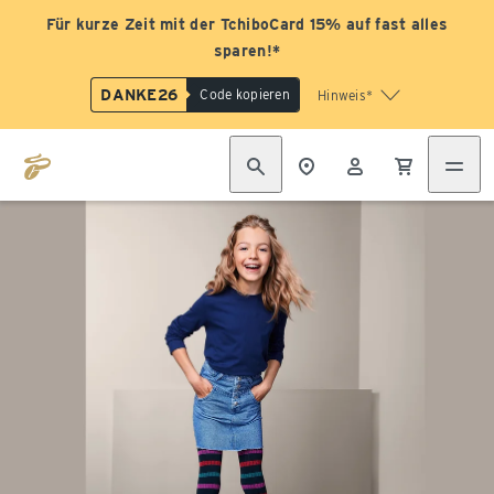
Für kurze Zeit mit der TchiboCard 15% auf fast alles
sparen!*
DANKE26
Code kopieren
Hinweis*