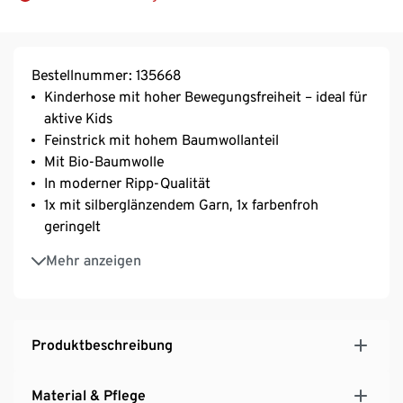
Bestellnummer: 135668
Kinderhose mit hoher Bewegungsfreiheit – ideal für
aktive Kids
Feinstrick mit hohem Baumwollanteil
Mit Bio-Baumwolle
In moderner Ripp-Qualität
1x mit silberglänzendem Garn, 1x farbenfroh
geringelt
Weiches Komfortbündchen für einen sicheren Halt
Mehr anzeigen
Mit Elasthan: formbeständig, perfekter Sitz, hoher
Tragekomfort
Produktbeschreibung
Material & Pflege