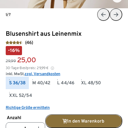
1/7
Blusenshirt aus Leinenmix
(46)
-16%
25,00
29,99
30-Tage-Bestpreis:
29,99
€
inkl. MwSt.
zzgl. Versandkosten
S 36/38
M 40/42
L 44/46
XL 48/50
XXL 52/54
Richtige Größe ermitteln
Anzahl
In den Warenkorb