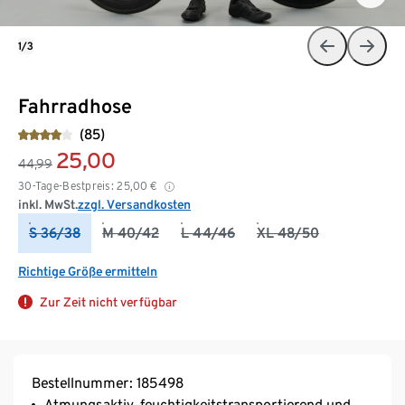
1/3
Fahrradhose
(85)
25,00
44,99
30-Tage-Bestpreis:
25,00
€
inkl. MwSt.
zzgl. Versandkosten
S 36/38
M 40/42
L 44/46
XL 48/50
Richtige Größe ermitteln
Zur Zeit nicht verfügbar
Bestellnummer: 185498
Atmungsaktiv, feuchtigkeitstransportierend und