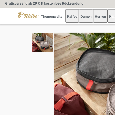
Gratisversand ab 29 € & kostenlose Rücksendung
Themenwelten
Kaffee
Damen
Herren
Kin