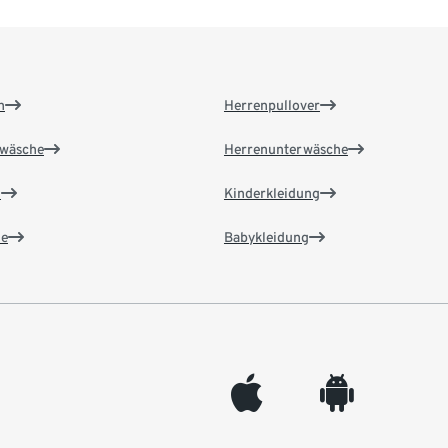
n
Herrenpullover
wäsche
Herrenunterwäsche
n
Kinderkleidung
e
Babykleidung
appleinc
android