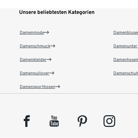
Unsere beliebtesten Kategorien
Damenmode
Damenbluse
Damenschmuck
Damenunter
Damenkleider
Damenhose
Damenpullover
Damenschuh
Damensporthosen
facebook
youtube
pinterest
instagram