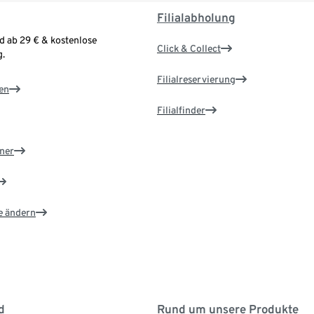
Filialabholung
d ab 29 € & kostenlose
Click & Collect
.
Filialreservierung
en
Filialfinder
ner
e ändern
d
Rund um unsere Produkte