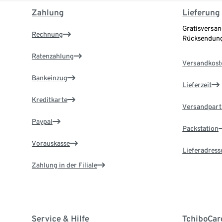
Zahlung
Lieferung
Gratisversan
Rechnung
Rücksendung
Ratenzahlung
Versandkost
Bankeinzug
Lieferzeit
Kreditkarte
Versandpart
Paypal
Packstation
Vorauskasse
Lieferadress
Zahlung in der Filiale
Service & Hilfe
TchiboCar