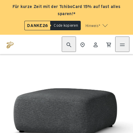
Für kurze Zeit mit der TchiboCard 15% auf fast alles
sparen!*
DANKE26
Code kopieren
Hinweis*