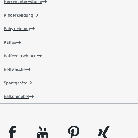
Herrenunterwäsche
Kinderkleidung
Babykleidung
Kaffee
Kaffeemaschinen
Bettwäsche
Sportgeräte
Balkonmöbel
facebook
youtube
pinterest
xing