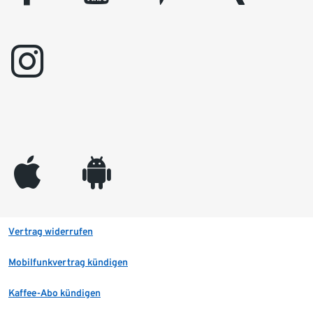
instagram
appleinc
android
Vertrag widerrufen
Mobilfunkvertrag kündigen
Kaffee-Abo kündigen