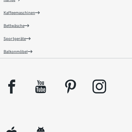
Kaffeemaschinen
Bettwäsche
Sportgeräte
Balkonmöbel
facebook
youtube
pinterest
instagram