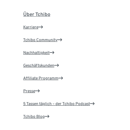
Über Tchibo
Karriere
Tchibo Community
Nachhaltigkeit
Geschäftskunden
Affiliate Programm
Presse
5 Tassen täglich – der Tchibo Podcast
Tchibo Blog