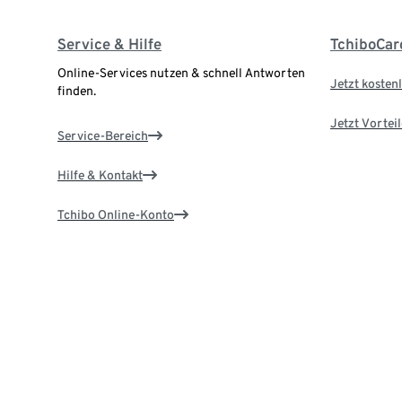
Service & Hilfe
TchiboCar
Online-Services nutzen & schnell Antworten
Jetzt kostenl
finden.
Jetzt Vortei
Service-Bereich
Hilfe & Kontakt
Tchibo Online-Konto