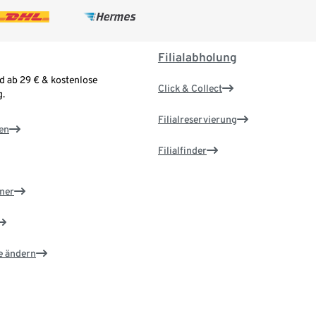
Filialabholung
d ab 29 € & kostenlose
Click & Collect
.
Filialreservierung
en
Filialfinder
ner
e ändern