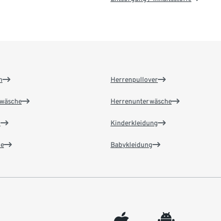
n
Herrenpullover
wäsche
Herrenunterwäsche
n
Kinderkleidung
e
Babykleidung