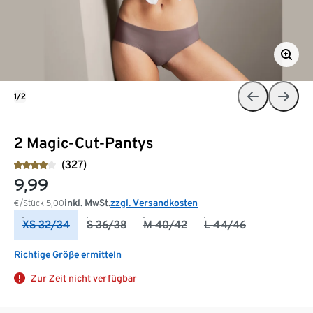
1/2
2 Magic-Cut-Pantys
(327)
9,99
inkl. MwSt.
zzgl. Versandkosten
€/Stück
5,00
XS 32/34
S 36/38
M 40/42
L 44/46
Richtige Größe ermitteln
Zur Zeit nicht verfügbar