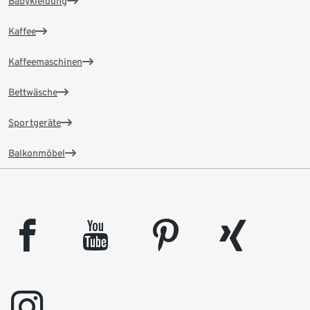
Babykleidung
Kaffee
Kaffeemaschinen
Bettwäsche
Sportgeräte
Balkonmöbel
facebook
youtube
pinterest
xing
instagram