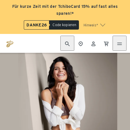
Für kurze Zeit mit der TchiboCard 15% auf fast alles
sparen!*
DANKE26
Code kopieren
Hinweis*