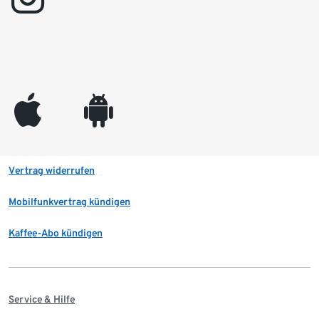
appleinc
android
Vertrag widerrufen
Mobilfunkvertrag kündigen
Kaffee-Abo kündigen
Service & Hilfe