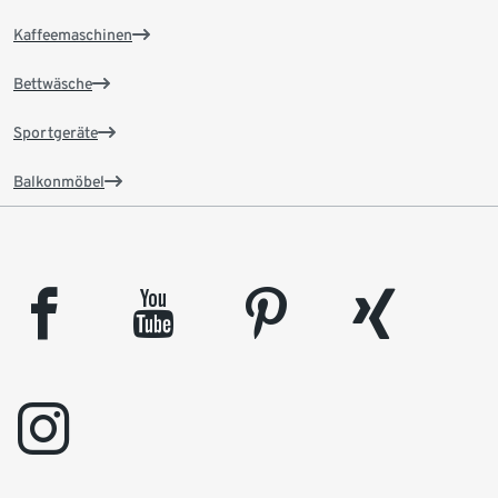
Kaffeemaschinen
Bettwäsche
Sportgeräte
Balkonmöbel
facebook
youtube
pinterest
xing
instagram