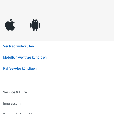
appleinc
android
Vertrag widerrufen
Mobilfunkvertrag kündigen
Kaffee-Abo kündigen
Service & Hilfe
Impressum