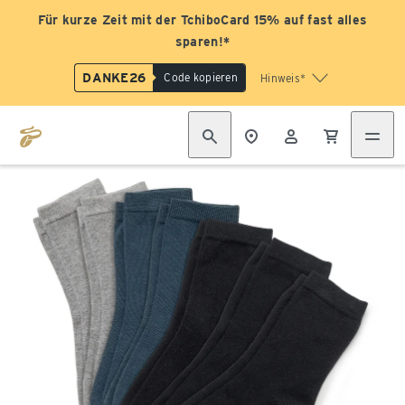
Für kurze Zeit mit der TchiboCard 15% auf fast alles
sparen!*
DANKE26
Code kopieren
Hinweis*