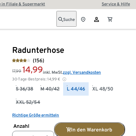
 in Filiale & Supermarkt
Service & Hilfe
Suche
Radunterhose
(156)
14,99
17,99
inkl. MwSt.
zzgl. Versandkosten
30-Tage-Bestpreis:
14,99
€
S 36/38
M 40/42
L 44/46
XL 48/50
XXL 52/54
Richtige Größe ermitteln
Anzahl
In den Warenkorb