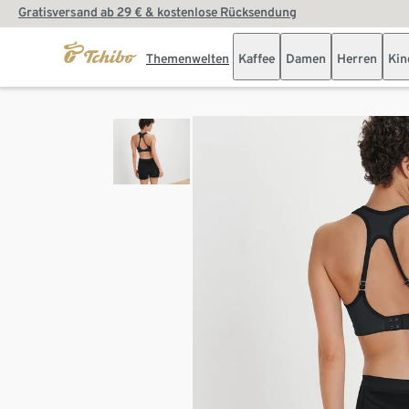
Gratisversand ab 29 € & kostenlose Rücksendung
Themenwelten
Kaffee
Damen
Herren
Kin