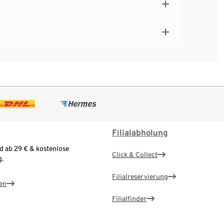
Filialabholung
d ab 29 € & kostenlose
Click & Collect
.
Filialreservierung
en
Filialfinder