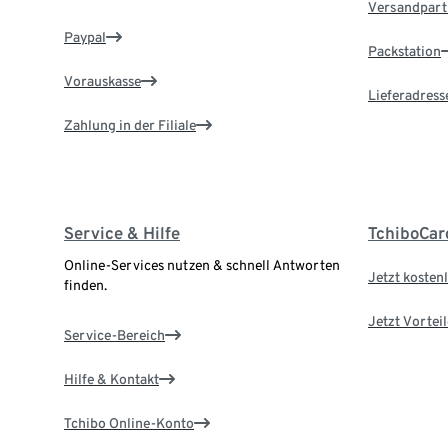
Versandpart
Paypal
Packstation
Vorauskasse
Lieferadress
Zahlung in der Filiale
Service & Hilfe
TchiboCar
Online-Services nutzen & schnell Antworten
Jetzt kostenl
finden.
Jetzt Vortei
Service-Bereich
Hilfe & Kontakt
Tchibo Online-Konto