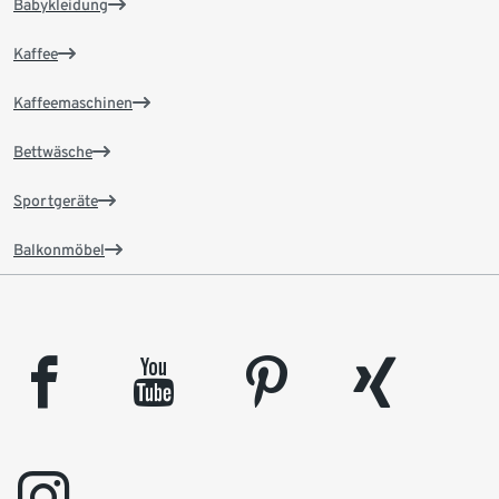
Babykleidung
Kaffee
Kaffeemaschinen
Bettwäsche
Sportgeräte
Balkonmöbel
facebook
youtube
pinterest
xing
instagram