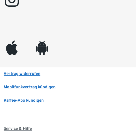
appleinc
android
Vertrag widerrufen
Mobilfunkvertrag kündigen
Kaffee-Abo kündigen
Service & Hilfe