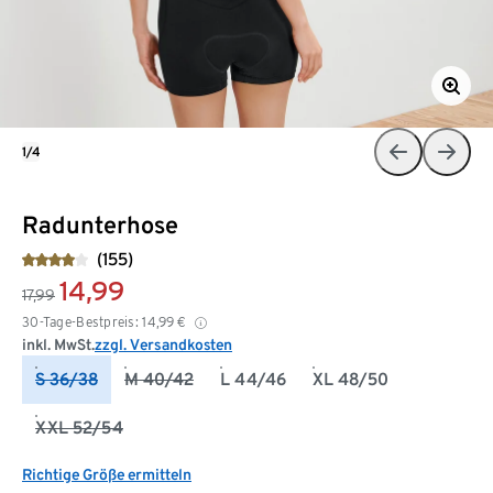
1/4
Radunterhose
(155)
14,99
17,99
30-Tage-Bestpreis:
14,99
€
inkl. MwSt.
zzgl. Versandkosten
S 36/38
M 40/42
L 44/46
XL 48/50
XXL 52/54
Richtige Größe ermitteln