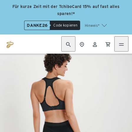
Für kurze Zeit mit der TchiboCard 15% auf fast alles
sparen!*
DANKE26
Code kopieren
Hinweis*