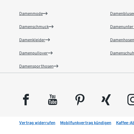
Damenmode
Damenbluse
Damenschmuck
Damenunter
Damenkleider
Damenhose
Damenpullover
Damenschuh
Damensporthosen
facebook
youtube
pinterest
xing
insta
Vertrag widerrufen
Mobilfunkvertrag kündigen
Kaffee-A