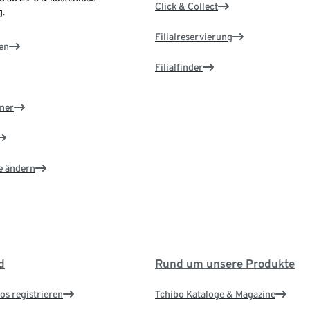
Click & Collect
.
Filialreservierung
en
Filialfinder
ner
e ändern
d
Rund um unsere Produkte
os registrieren
Tchibo Kataloge & Magazine