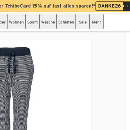
er TchiboCard 15% auf fast alles sparen!*
DANKE26
C
der
Wohnen
Sport
Wäsche
Schlafen
Sale
Mehr