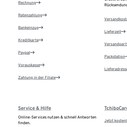
Rechnung
Rücksendung
Ratenzahlung
Versandkost
Bankeinzug
Lieferzeit
Kreditkarte
Versandpart
Paypal
Packstation
Vorauskasse
Lieferadress
Zahlung in der Filiale
Service & Hilfe
TchiboCar
Online-Services nutzen & schnell Antworten
Jetzt kostenl
finden.