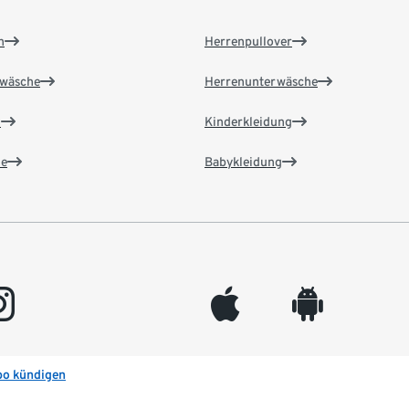
n
Herrenpullover
wäsche
Herrenunterwäsche
n
Kinderkleidung
e
Babykleidung
gram
appleinc
android
bo kündigen