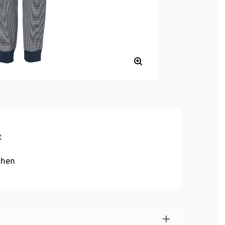
t
chen