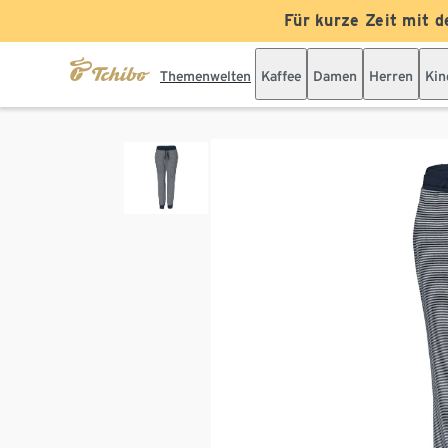
Für kurze Zeit mit d
Themenwelten
Kaffee
Damen
Herren
Kin