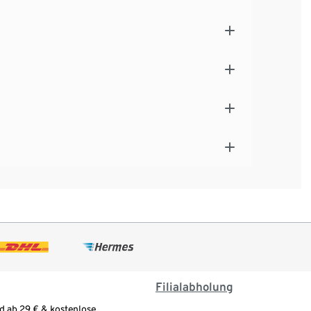
Filialabholung
d ab 29 € & kostenlose