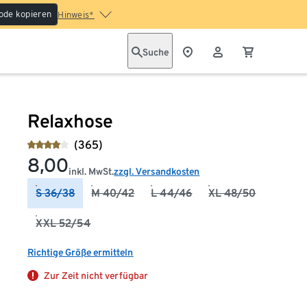
ode kopieren
Hinweis*
Suche
Relaxhose
(365)
8,00
inkl. MwSt.
zzgl. Versandkosten
S 36/38
M 40/42
L 44/46
XL 48/50
XXL 52/54
Richtige Größe ermitteln
Zur Zeit nicht verfügbar