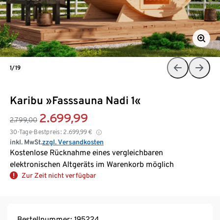
1/19
Karibu »Fasssauna Nadi 1«
2.699,99
2.799,00
30-Tage-Bestpreis:
2.699,99
€
inkl. MwSt.
zzgl. Versandkosten
Kostenlose Rücknahme eines vergleichbaren
elektronischen Altgeräts im Warenkorb möglich
Zur Zeit nicht verfügbar
Bestellnummer: 195224