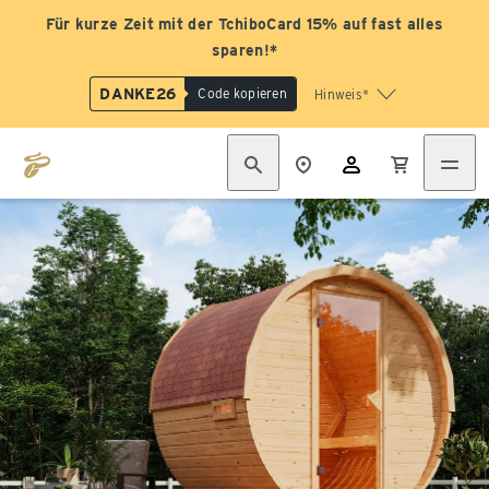
Für kurze Zeit mit der TchiboCard 15% auf fast alles
sparen!*
DANKE26
Code kopieren
Hinweis*