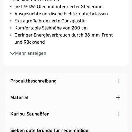
Inkl. 9-kW-Ofen mit integrierter Steuerung
Ausgesuchte nordische Fichte, naturbelassen
Extragroße bronzierte Ganzglastür
Komfortable Stehhöhe von 200 cm
Geringer Energieverbrauch durch 38-mm-Front-
und Rückwand
Wartungsfreies Steck-Schraub-System ohne
Mehr anzeigen
Nachspannen
Inkl. Dacheindeckung, Massivholzboden,
Leuchtenset und Silikonkabel
2 Bänke aus Espenholz mit einer Breite von 57 cm
Produktbeschreibung
Glattgehobeltes Ofenschutzgitter aus hochwertiger
Fichte
Material
Exklusives Set für Tchibo
MADE IN GERMANY
Karibu-Saunaöfen
Sieben gute Gründe für regelmäßige