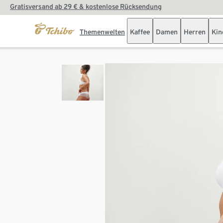
Gratisversand ab 29 € & kostenlose Rücksendung
Themenwelten
Kaffee
Damen
Herren
Kin