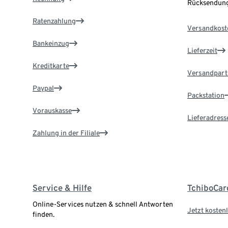
Rücksendung
Ratenzahlung
Versandkost
Bankeinzug
Lieferzeit
Kreditkarte
Versandpart
Paypal
Packstation
Vorauskasse
Lieferadress
Zahlung in der Filiale
Service & Hilfe
TchiboCar
Online-Services nutzen & schnell Antworten
Jetzt kostenl
finden.