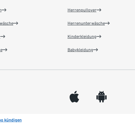
n
Herrenpullover
wäsche
Herrenunterwäsche
n
Kinderkleidung
e
Babykleidung
appleinc
android
bo kündigen