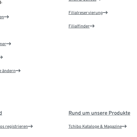
.
Filialreservierung
en
Filialfinder
ner
e ändern
d
Rund um unsere Produkte
os registrieren
Tchibo Kataloge & Magazine