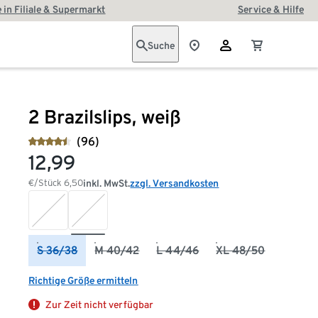
 in Filiale & Supermarkt
Service & Hilfe
Suche
2 Brazilslips, weiß
(96)
12,99
€/Stück
6,50
inkl. MwSt.
zzgl. Versandkosten
S 36/38
M 40/42
L 44/46
XL 48/50
Richtige Größe ermitteln
Zur Zeit nicht verfügbar