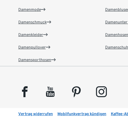
Damenmode
Damenbluse
Damenschmuck
Damenunter
Damenkleider
Damenhose
Damenpullover
Damenschuh
Damensporthosen
facebook
youtube
pinterest
instagram
Vertrag widerrufen
Mobilfunkvertrag kündigen
Kaffee-A