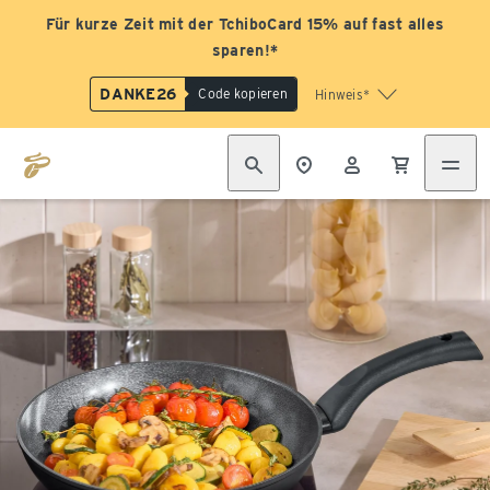
Für kurze Zeit mit der TchiboCard 15% auf fast alles
sparen!*
DANKE26
Code kopieren
Hinweis*