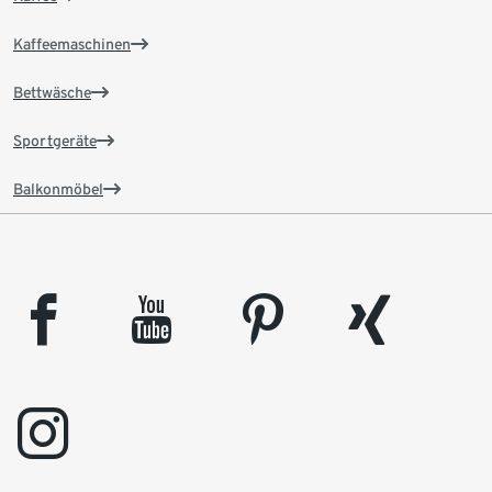
Kaffeemaschinen
Bettwäsche
Sportgeräte
Balkonmöbel
facebook
youtube
pinterest
xing
instagram