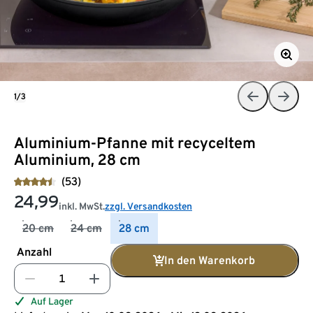
1/3
Aluminium-Pfanne mit recyceltem
Aluminium, 28 cm
(53)
24,99
inkl. MwSt.
zzgl. Versandkosten
20 cm
24 cm
28 cm
Anzahl
In den Warenkorb
Auf Lager