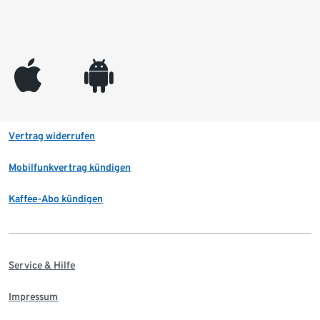
appleinc
android
Vertrag widerrufen
Mobilfunkvertrag kündigen
Kaffee-Abo kündigen
Service & Hilfe
Impressum