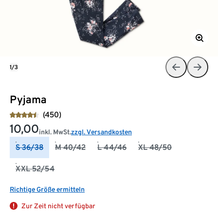
1/3
Pyjama
(450)
10,00
inkl. MwSt.
zzgl. Versandkosten
S 36/38
M 40/42
L 44/46
XL 48/50
XXL 52/54
Richtige Größe ermitteln
Zur Zeit nicht verfügbar