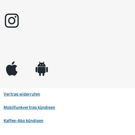
instagram
appleinc
android
Vertrag widerrufen
Mobilfunkvertrag kündigen
Kaffee-Abo kündigen