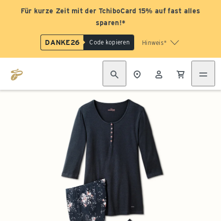
Für kurze Zeit mit der TchiboCard 15% auf fast alles
sparen!*
DANKE26
Code kopieren
Hinweis*