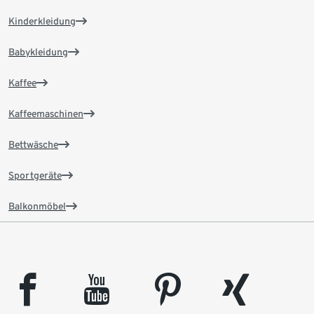
Kinderkleidung
Babykleidung
Kaffee
Kaffeemaschinen
Bettwäsche
Sportgeräte
Balkonmöbel
facebook
youtube
pinterest
xing