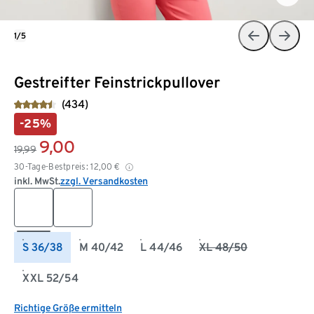
1/5
Gestreifter Feinstrickpullover
(434)
-25%
9,00
19,99
30-Tage-Bestpreis:
12,00
€
inkl. MwSt.
zzgl. Versandkosten
S 36/38
M 40/42
L 44/46
XL 48/50
XXL 52/54
Richtige Größe ermitteln