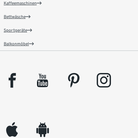
Kaffeemaschinen
Bettwäsche
Sportgeräte
Balkonmöbel
facebook
youtube
pinterest
instagram
appleinc
android