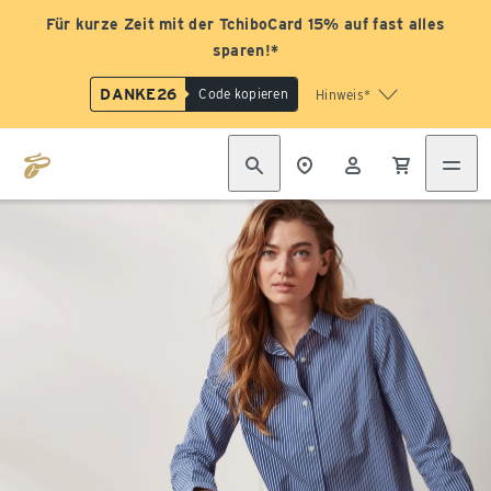
Für kurze Zeit mit der TchiboCard 15% auf fast alles
sparen!*
DANKE26
Code kopieren
Hinweis*