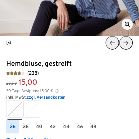
1/4
Hemdbluse, gestreift
(238)
15,00
29,99
30-Tage-Bestpreis:
15,00
€
inkl. MwSt.
zzgl. Versandkosten
36
38
40
42
44
46
48