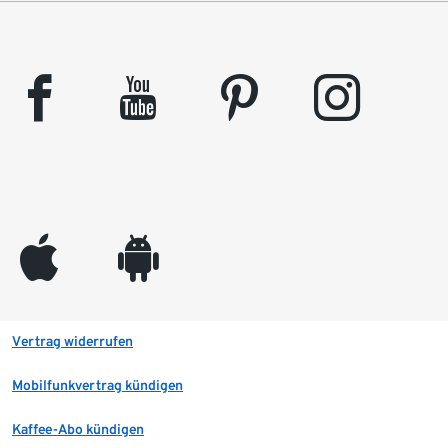
facebook
youtube
pinterest
instagram
appleinc
android
Vertrag widerrufen
Mobilfunkvertrag kündigen
Kaffee-Abo kündigen