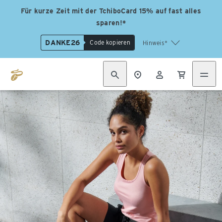
Für kurze Zeit mit der TchiboCard 15% auf fast alles
sparen!*
DANKE26
Code kopieren
Hinweis*