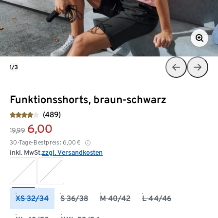
1/3
Funktionsshorts, braun-schwarz
(489)
6,00
19,99
30-Tage-Bestpreis:
6,00
€
inkl. MwSt.
zzgl. Versandkosten
XS 32/34
S 36/38
M 40/42
L 44/46