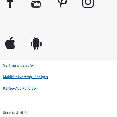
facebook
youtube
pinterest
instagram
appleinc
android
Vertrag widerrufen
Mobilfunkvertrag kündigen
Kaffee-Abo kündigen
Service & Hilfe