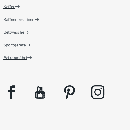
Kaffee
Kaffeemaschinen
Bettwäsche
Sportgeräte
Balkonmöbel
facebook
youtube
pinterest
instagram