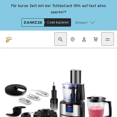
Für kurze Zeit mit der TchiboCard 15% auf fast alles
sparen!*
DANKE26
Code kopieren
Hinweis*