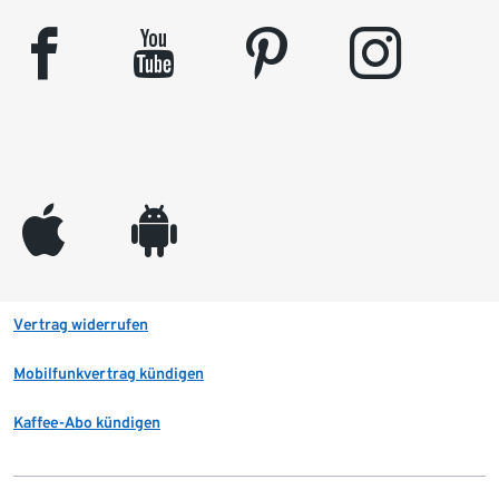
facebook
youtube
pinterest
instagram
appleinc
android
Vertrag widerrufen
Mobilfunkvertrag kündigen
Kaffee-Abo kündigen