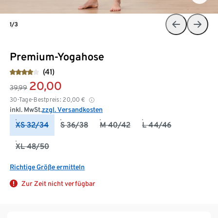
1/3
Premium-Yogahose
(41)
20,00
39,99
30-Tage-Bestpreis:
20,00
€
inkl. MwSt.
zzgl. Versandkosten
XS 32/34
S 36/38
M 40/42
L 44/46
XL 48/50
Richtige Größe ermitteln
Zur Zeit nicht verfügbar