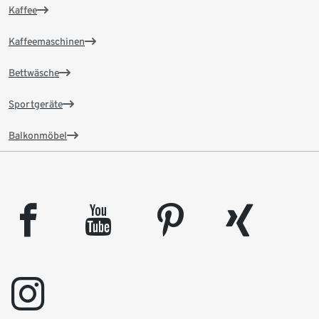
Kaffee
Kaffeemaschinen
Bettwäsche
Sportgeräte
Balkonmöbel
facebook
youtube
pinterest
xing
instagram