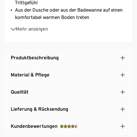
Trittgefühl
Aus der Dusche oder aus der Badewanne auf einen
komfortabel warmen Boden treten
Auch für Böden mit Fußbodenheizung geeignet
Mehr anzeigen
Maschinenwaschbar – leicht zu reinigen
Mit schickem Walprint – stylischer Hingucker im
Badezimmer
Produktbeschreibung
Material & Pflege
Qualität
Lieferung & Rücksendung
Kundenbewertungen