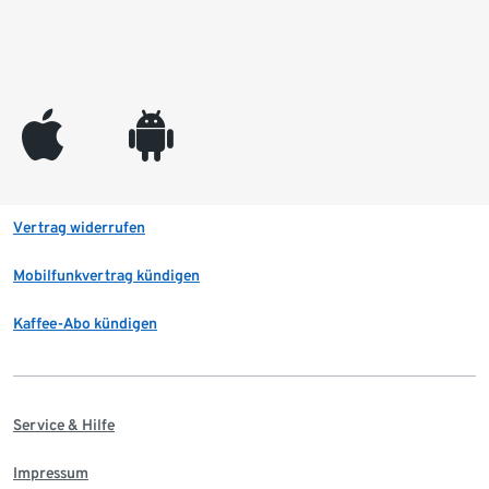
appleinc
android
Vertrag widerrufen
Mobilfunkvertrag kündigen
Kaffee-Abo kündigen
Service & Hilfe
Impressum