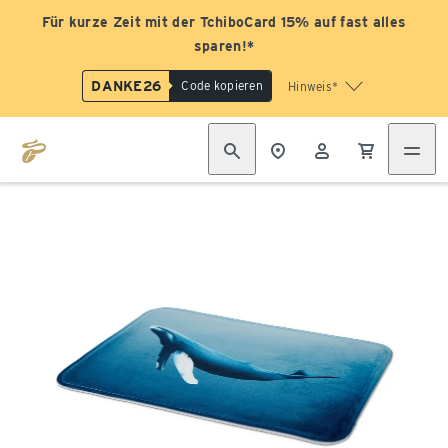
Für kurze Zeit mit der TchiboCard 15% auf fast alles
sparen!*
DANKE26
Code kopieren
Hinweis*