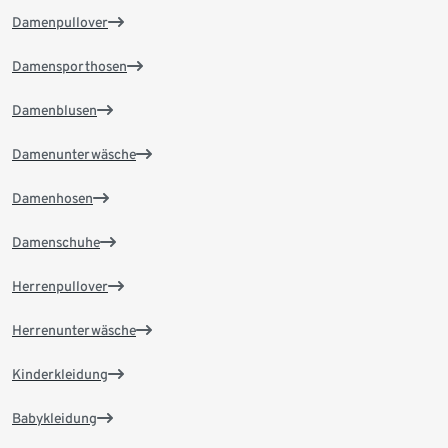
Damenpullover
Damensporthosen
Damenblusen
Damenunterwäsche
Damenhosen
Damenschuhe
Herrenpullover
Herrenunterwäsche
Kinderkleidung
Babykleidung