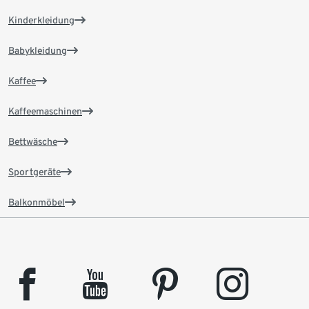
Kinderkleidung
Babykleidung
Kaffee
Kaffeemaschinen
Bettwäsche
Sportgeräte
Balkonmöbel
facebook
youtube
pinterest
instagram