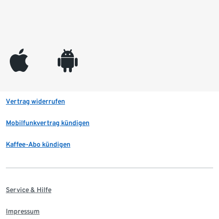
appleinc
android
Vertrag widerrufen
Mobilfunkvertrag kündigen
Kaffee-Abo kündigen
Service & Hilfe
Impressum