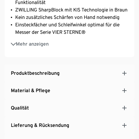
Funktionalität
ZWILLING SharpBlock mit KIS Technologie in Braun
Kein zusätzliches Schärfen von Hand notwendig
Einsteckfächer und Schleifwinkel optimal für die
Messer der Serie VIER STERNE®
Selbsterklärende Piktogramme an den Fächern für
Mehr anzeigen
maximale Übersicht
Inkl. Spick-und-Garniermesser, Universalmesser,
Fleischmesser, Kochmesser, Brotmesser,
Vielzweckschere und Block
Produktbeschreibung
Messer werden vor Beschädigungen geschützt
Fächer für Messer mit glatter Schneide mit
Material & Pflege
Keramikschleifsteinen im optimalen Winkel –
optimales Schärfen ohne Kraftaufwand
Qualität
Markant gemastertes Eschenholz mit
widerstandsfähiger Edelstahlabdeckung
Lieferung & Rücksendung