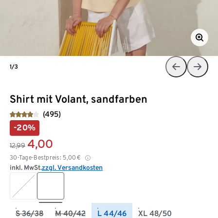
1/3
Shirt mit Volant, sandfarben
(495)
-20%
4,00
12,99
30-Tage-Bestpreis:
5,00
€
inkl. MwSt.
zzgl. Versandkosten
S 36/38
M 40/42
L 44/46
XL 48/50