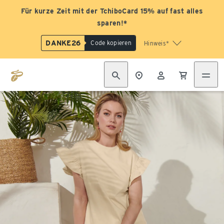
Für kurze Zeit mit der TchiboCard 15% auf fast alles
sparen!*
DANKE26
Code kopieren
Hinweis*