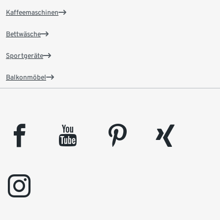
Kaffeemaschinen
Bettwäsche
Sportgeräte
Balkonmöbel
facebook
youtube
pinterest
xing
instagram