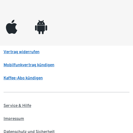
appleinc
android
Vertrag widerrufen
Mobilfunkvertrag kündigen
Kaffee-Abo kündigen
Service & Hilfe
Impressum
Datenschutz und Sicherheit